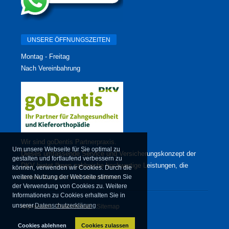
UNSERE ÖFFNUNGSZEITEN
Montag - Freitag
Nach Vereinbahrung
Wir sind
goDentis Partnerpraxis
.
Um unsere Webseite für Sie optimal zu
Dieses umfassende Service und Versicherungskonzept der
gestalten und fortlaufend verbessern zu
DKV bietet Ihnen zahlreiche hochwertige Leistungen, die
können, verwenden wir Cookies. Durch die
weitere Nutzung der Webseite stimmen Sie
andere Kassen nicht übernehmen.
der Verwendung von Cookies zu. Weitere
Informationen zu Cookies erhalten Sie in
unserer
Datenschutzerklärung
Impressum
Datenschutz
Sitemap
Cookies ablehnen
Cookies zulassen