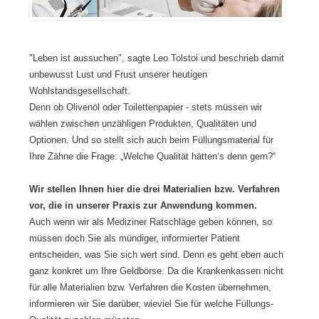
a
c
e
a
i
u
h
l
h
e
s
e
l
n
r
Z
e
h
t
a
A
ä
e
"Leben ist aussuchen", sagte Leo Tolstoi und beschrieb damit
h
b
n
B
unbewusst Lust und Frust unserer heutigen
n
l
g
e
Wohlstandsgesellschaft.
m
ä
t
h
Denn ob Olivenöl oder Toilettenpapier - stets müssen wir
e
u
e
a
wählen zwischen unzähligen Produkten, Qualitäten und
d
f
i
n
Optionen. Und so stellt sich auch beim Füllungsmaterial für
i
e
n
d
Ihre Zähne die Frage: „Welche Qualität hätten‘s denn gern?“
z
d
g
l
i
a
a
u
n
n
n
n
Wir stellen Ihnen hier die drei Materialien bzw. Verfahren
a
k
z
g
vor, die in unserer Praxis zur Anwendung kommen.
u
d
e
s
Auch wenn wir als Mediziner Ratschläge geben können, so
f
i
r
k
müssen doch Sie als mündiger, informierter Patient
d
g
M
u
entscheiden, was Sie sich wert sind. Denn es geht eben auch
e
i
e
l
m
t
n
t
ganz konkret um Ihre Geldbörse. Da die Krankenkassen nicht
n
a
s
u
für alle Materialien bzw. Verfahren die Kosten übernehmen,
e
l
c
r
informieren wir Sie darüber, wieviel Sie für welche Füllungs-
u
i
h