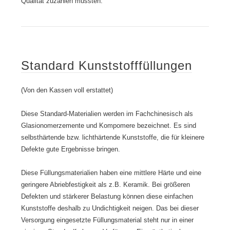
Qualität zuzahlen müssten.
e
s
s
i
t
e
e
r
n
t
S
e
Standard Kunststofffüllungen
t
m
a
W
n
o
(Von den Kassen voll erstattet)
d
r
k
Diese Standard-Materialien werden im Fachchinesisch als
f
Glasionomerzemente und Kompomere bezeichnet. Es sind
l
selbsthärtende bzw. lichthärtende Kunststoffe, die für kleinere
o
Defekte gute Ergebnisse bringen.
w
Diese Füllungsmaterialien haben eine mittlere Härte und eine
geringere Abriebfestigkeit als z.B. Keramik. Bei größeren
Defekten und stärkerer Belastung können diese einfachen
Kunststoffe deshalb zu Undichtigkeit neigen. Das bei dieser
Versorgung eingesetzte Füllungsmaterial steht nur in einer