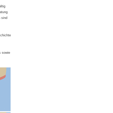
ltig
ratung
 sind
schichte
s sowie