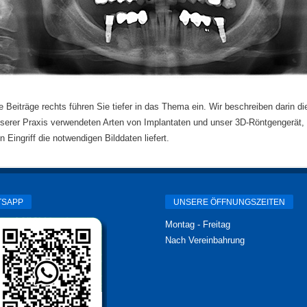
e Beiträge rechts führen Sie tiefer in das Thema ein. Wir beschreiben darin die
serer Praxis verwendeten Arten von Implantaten und unser 3D-Röntgengerät, 
n Eingriff die notwendigen Bilddaten liefert.
TSAPP
UNSERE ÖFFNUNGSZEITEN
Montag - Freitag
Nach Vereinbahrung