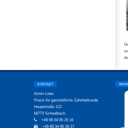
Di
un
de
KONTAKT
WHA
Armin Loew
Praxis für ganzheitliche Zahnheilkunde
Hauptstraße 123
66773 Schwalbach
+49 68 34 95 26 16
+49 68 34 95 26 17