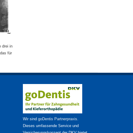
 drei in
das für
Wir sind
goDentis Partnerpraxis
.
Dieses umfassende Service und
Versicherungskonzept der DKV bietet