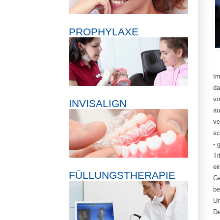
PROPHYLAXE
Im
da
vo
INVISALIGN
au
ve
sc
- 
Ti
ei
FÜLLUNGSTHERAPIE
Ge
be
Un
De