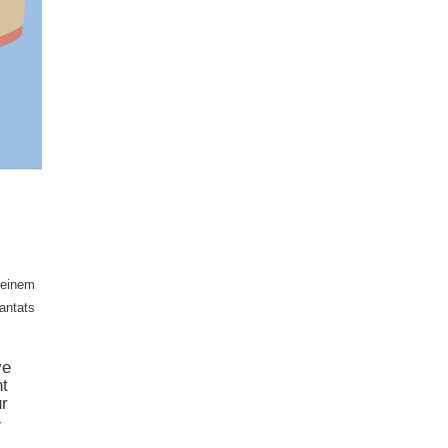
 einem
antats
ve
ht
ur
-