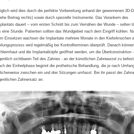
glich wird dies durch die perfekte Vorbereitung anhand der gewonnenen 3D-D
iehe Beitrag rechts) sowie durch spezielle Instrumente. Das Verankern des
plantats dauert – vom ersten Schnitt bis zum Vernähen der Wunde – selten l
s eine Stunde. Patienten sollten das Wundgebiet nach dem Eingriff kühlen. N
m Einsetzen wachsen die Implantate mehrere Monate in den Kieferknochen e
ilungsprozess wird regelmäßig bei Kontrollterminen überprüft. Danach können
hleimhaut und die Implantatköpfe geöffnet werden, um die Überkonstruktion -
gentlich sichtbaren Teil des Zahnes - an der künstlichen Zahnwurzel zu befest
ch der Einheilphase beginnt die prothetische Behandlung, die je nach Umfan
licherweise zwischen ein und drei Sitzungen umfasst. Bei ihr passt der Zahna
gentlichen Zahnersatz an.