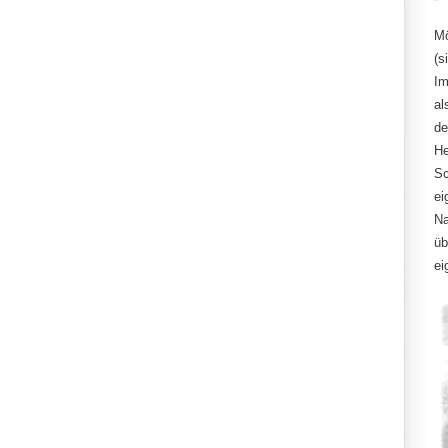
Mö
(s
Im
al
de
He
Sc
ei
Na
üb
ei