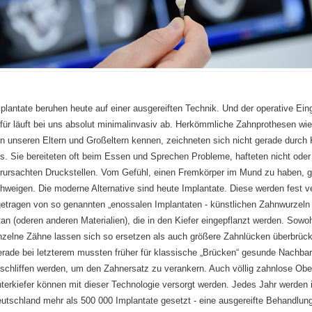
plantate beruhen heute auf einer ausgereiften Technik. Und der operative Eing
für läuft bei uns absolut minimalinvasiv ab. Herkömmliche Zahnprothesen wie 
n unseren Eltern und Großeltern kennen, zeichneten sich nicht gerade durch
s. Sie bereiteten oft beim Essen und Sprechen Probleme, hafteten nicht oder
rursachten Druckstellen. Vom Gefühl, einen Fremkörper im Mund zu haben, 
hweigen. Die moderne Alternative sind heute Implantate. Diese werden fest v
getragen von so genannten „enossalen Implantaten - künstlichen Zahnwurzeln
tan (oderen anderen Materialien), die in den Kiefer eingepflanzt werden. Sowoh
nzelne Zähne lassen sich so ersetzen als auch größere Zahnlücken überbrüc
rade bei letzterem mussten früher für klassische „Brücken“ gesunde Nachba
schliffen werden, um den Zahnersatz zu verankern. Auch völlig zahnlose Obe
terkiefer können mit dieser Technologie versorgt werden. Jedes Jahr werden 
utschland mehr als 500 000 Implantate gesetzt - eine ausgereifte Behandlung