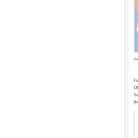
Gra
Fü
Üb
Sc
(k