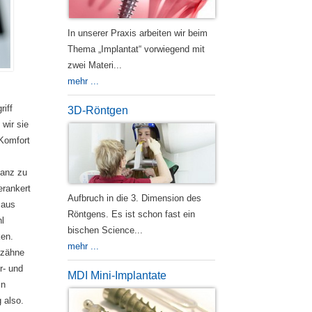
In unserer Praxis arbeiten wir beim
Thema „Implantat“ vorwiegend mit
zwei Materi...
mehr ...
riff
3D-Röntgen
wir sie
 Komfort
ganz zu
erankert
Aufbruch in die 3. Dimension des
 aus
Röntgens. Es ist schon fast ein
l
bischen Science...
ken.
mehr ...
rzähne
r- und
MDI Mini-Implantate
in
 also.