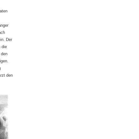
aten
änger
ach
in. Der
 die
 den
igen.
g
rzt den