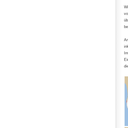
Wi
vo
üb
be
Am
in
Im
Ei
di