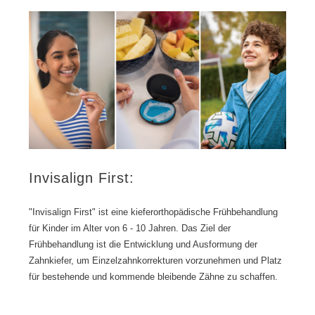
e
s
s
i
t
e
e
r
n
t
S
e
t
m
a
W
n
o
d
r
k
f
Invisalign First:
l
o
w
"Invisalign First" ist eine kieferorthopädische Frühbehandlung
für Kinder im Alter von 6 - 10 Jahren. Das Ziel der
Frühbehandlung ist die Entwicklung und Ausformung der
Zahnkiefer, um Einzelzahnkorrekturen vorzunehmen und Platz
für bestehende und kommende bleibende Zähne zu schaffen.