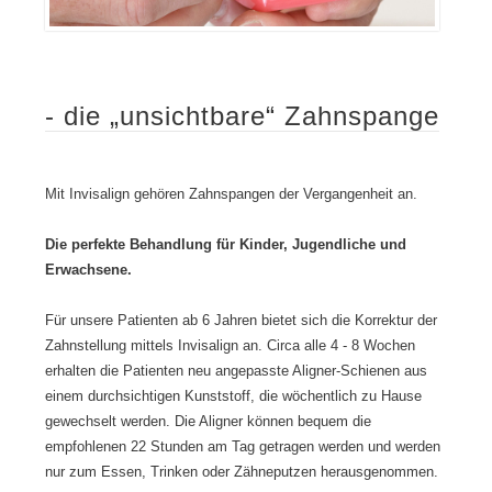
c
e
i
a
a
h
l
e
h
u
e
l
r
n
s
Z
e
t
h
a
A
e
ä
- die „unsichtbare“ Zahnspange
h
b
B
n
n
l
e
g
m
ä
h
t
e
u
a
e
Mit Invisalign gehören Zahnspangen der Vergangenheit an.
d
f
n
i
i
e
d
n
z
d
l
g
Die perfekte Behandlung für Kinder, Jugendliche und
i
a
u
a
Erwachsene.
n
n
n
n
a
k
g
z
Für unsere Patienten ab 6 Jahren bietet sich die Korrektur der
u
d
s
e
Zahnstellung mittels Invisalign an. Circa alle 4 - 8 Wochen
f
i
k
r
erhalten die Patienten neu angepasste Aligner-Schienen aus
d
g
u
M
e
i
l
e
einem durchsichtigen Kunststoff, die wöchentlich zu Hause
m
t
t
n
gewechselt werden. Die Aligner können bequem die
n
a
u
s
empfohlenen 22 Stunden am Tag getragen werden und werden
e
l
r
c
nur zum Essen, Trinken oder Zähneputzen herausgenommen.
u
i
h