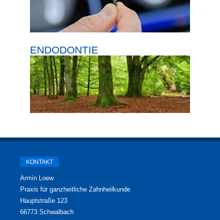
ENDODONTIE
KONTAKT
Armin Loew
Praxis für ganzheitliche Zahnheilkunde
Hauptstraße 123
66773 Schwalbach