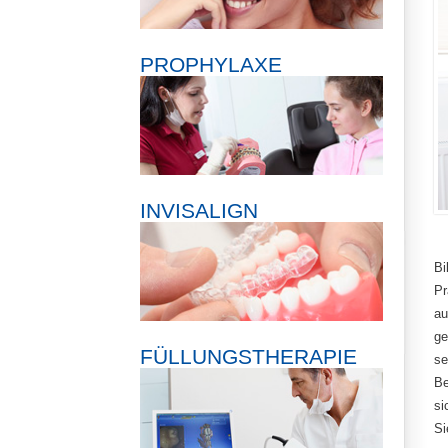
PROPHYLAXE
INVISALIGN
Bi
Pr
au
ge
FÜLLUNGSTHERAPIE
se
Be
si
Si