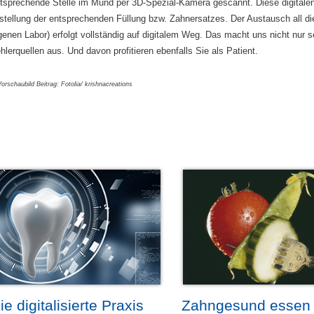
tsprechende Stelle im Mund per 3D-Spezial-Kamera gescannt. Diese digitalen
stellung der entsprechenden Füllung bzw. Zahnersatzes. Der Austausch all d
genen Labor) erfolgt vollständig auf digitalem Weg. Das macht uns nicht nur sc
hlerquellen aus. Und davon profitieren ebenfalls Sie als Patient.
orschaubild Beitrag: Fotolia/ krishnacreations
ie digitalisierte Praxis
Zahngesund essen