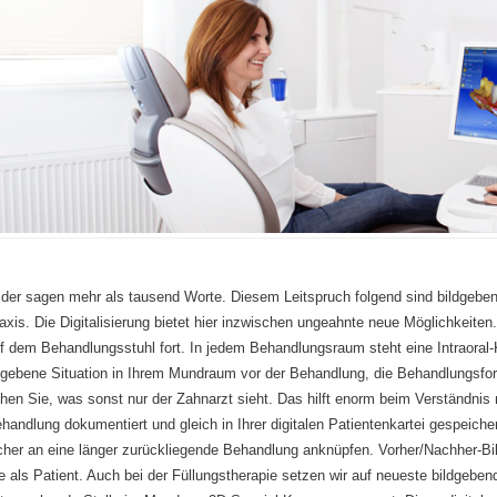
lder sagen mehr als tausend Worte. Diesem Leitspruch folgend sind bildgebend
axis. Die Digitalisierung bietet hier inzwischen ungeahnte neue Möglichkeit
f dem Behandlungsstuhl fort. In jedem Behandlungsraum steht eine Intraoral
gebene Situation in Ihrem Mundraum vor der Behandlung, die Behandlungsfort
hen Sie, was sonst nur der Zahnarzt sieht. Das hilft enorm beim Verständnis 
handlung dokumentiert und gleich in Ihrer digitalen Patientenkartei gespeich
cher an eine länger zurückliegende Behandlung anknüpfen. Vorher/Nachher-Bild
e als Patient. Auch bei der Füllungstherapie setzen wir auf neueste bildgebe