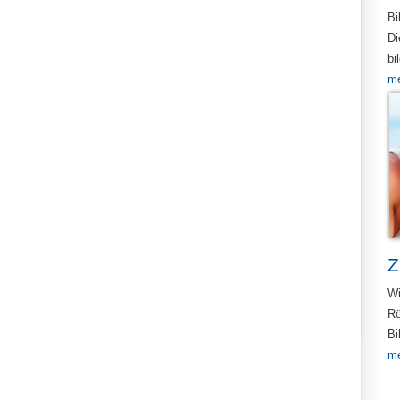
Bi
Di
bi
me
Z
Wi
Rö
Bi
me