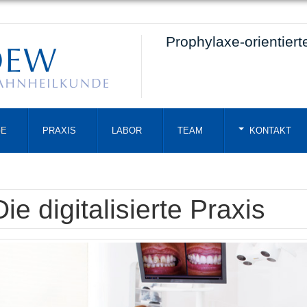
Prophylaxe-orientier
GE
PRAXIS
LABOR
TEAM
KONTAKT
Die digitalisierte Praxis